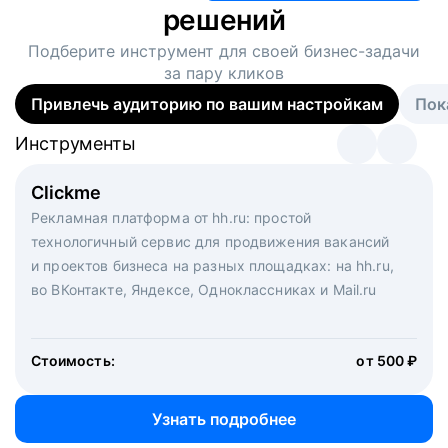
решений
Подберите инструмент для своей
бизнес-задачи
за пару кликов
Привлечь аудиторию по вашим настройкам
Пок
Инструменты
Инструменты
Инструменты
Виртуальный рекрутер
Clickme
Вакансия дня
Массовый подбор под ключ. Решите, сколько
Рекламная платформа от hh.ru: простой
Рекламный формат для вакансий на главной странице
кандидатов и когда вам нужно, и за дело возьмутся
технологичный сервис для продвижения вакансий
hh.ru. Увеличивает количество откликов
маркетологи, рекрутеры и проектные менеджеры
и проектов бизнеса на разных площадках: на hh.ru,
hh.ru с целым набором digital-инструментов
во ВКонтакте, Яндексе, Одноклассниках и Mail.ru
Стоимость:
от 200 000 ₽
Узнать подробнее
Стоимость:
от 500 ₽
Узнать подробнее
Узнать подробнее