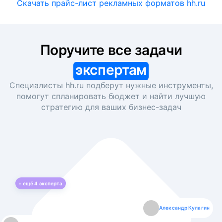
Скачать прайс-лист рекламных форматов hh.ru
Поручите все задачи
экспертам
Специалисты hh.ru подберут нужные инструменты,
помогут спланировать бюджет и найти лучшую
стратегию для ваших
бизнес-задач
+ ещё
4
эксперта
Екатерина Лазаренко
Александр Кулагин
Даниил Макаров
Борис Кашко
Юлия Изоитко