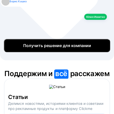
Борис Кашко
Юлия Изоитко
Александр Кулагин
Даниил Макаров
Екатерина Лазаренко
Юлия Изоитко
Получить решение для компании
Поддержим и
всё
расскажем
Статьи
Делимся новостями, историями клиентов и советами
про рекламные продукты и платформу Clickme